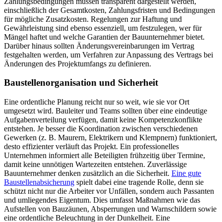
Zahlungsbedingungen müssen transparent dargestellt werden,
einschließlich der Gesamtkosten, Zahlungsfristen und Bedingungen
für mögliche Zusatzkosten. Regelungen zur Haftung und
Gewährleistung sind ebenso essenziell, um festzulegen, wer für
Mängel haftet und welche Garantien der Bauunternehmer bietet.
Darüber hinaus sollten Änderungsvereinbarungen im Vertrag
festgehalten werden, um Verfahren zur Anpassung des Vertrags bei
Änderungen des Projektumfangs zu definieren.
Baustellenorganisation und Sicherheit
Eine ordentliche Planung reicht nur so weit, wie sie vor Ort
umgesetzt wird. Bauleiter und Teams sollten über eine eindeutige
Aufgabenverteilung verfügen, damit keine Kompetenzkonflikte
entstehen. Je besser die Koordination zwischen verschiedenen
Gewerken (z. B. Maurern, Elektrikern und Klempnern) funktioniert,
desto effizienter verläuft das Projekt. Ein professionelles
Unternehmen informiert alle Beteiligten frühzeitig über Termine,
damit keine unnötigen Wartezeiten entstehen. Zuverlässige
Bauunternehmer denken zusätzlich an die Sicherheit.
Eine gute
Baustellenabsicherung
spielt dabei eine tragende Rolle, denn sie
schützt nicht nur die Arbeiter vor Unfällen, sondern auch Passanten
und umliegendes Eigentum. Dies umfasst Maßnahmen wie das
Aufstellen von Bauzäunen, Absperrungen und Warnschildern sowie
eine ordentliche Beleuchtung in der Dunkelheit. Eine