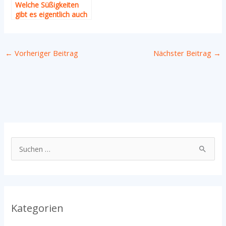
Welche Süßigkeiten
gibt es eigentlich auch
vegan?
←
Vorheriger Beitrag
Nächster Beitrag
→
S
u
c
h
Kategorien
e
n