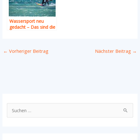
Wassersport neu
gedacht – Das sind die
neuesten Sportarten
←
Vorheriger Beitrag
Nächster Beitrag
→
S
u
c
h