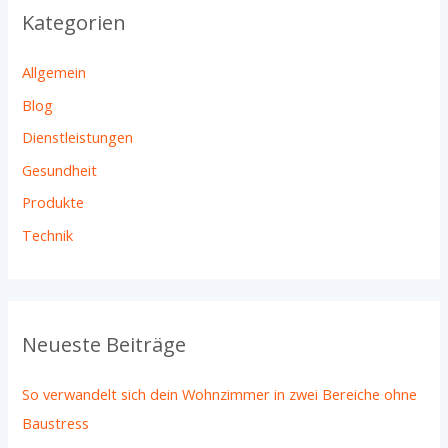
Kategorien
e
n
Allgemein
n
Blog
a
Dienstleistungen
c
h
Gesundheit
:
Produkte
Technik
Neueste Beiträge
So verwandelt sich dein Wohnzimmer in zwei Bereiche ohne
Baustress