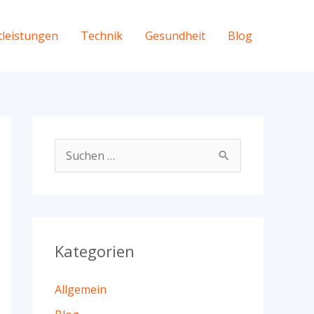
tleistungen
Technik
Gesundheit
Blog
S
u
c
h
e
Kategorien
n
Allgemein
n