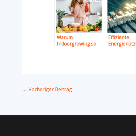
Warum
Effiziente
Indoorgrowing so
Energienutz
erfolgreich ist und
Ihren Balkon
wie du es auch
Leitfaden
schaffst
←
Vorheriger Beitrag