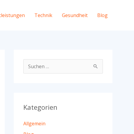
tleistungen
Technik
Gesundheit
Blog
S
u
c
h
e
Kategorien
n
Allgemein
n