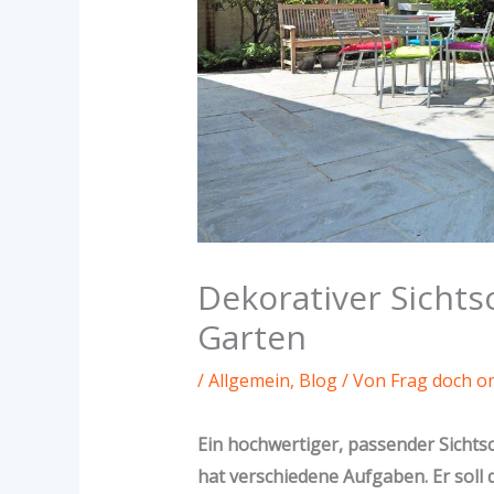
Dekorativer Sichts
Garten
/
Allgemein
,
Blog
/ Von
Frag doch on
Ein hochwertiger, passender Sichts
hat verschiedene Aufgaben. Er soll